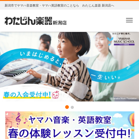
新潟市でヤマハ音楽教室・ヤマハ英語教室のことなら わたじん楽器 新潟店へ
Me
Previous
Next