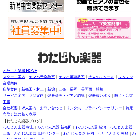
わたじん楽器 HOME
スクール案内
｜
ヤマハ音楽教室
｜
ヤマハ英語教室
｜
大人のスクール
｜
レッスン
会場案内
店舗案内
｜
新発田・村上
｜
新潟
｜
三条
｜
長岡
｜
長岡西
｜
柏崎
サービス案内
｜
商品案内
｜
楽器修理・ピアノ調律
｜
楽器買い取り
｜
防音・音響
工事
会社概要
｜
求人案内
｜
お問い合わせ
｜
リンク集
｜
プライバシーポリシー
｜
特定
商取引法に基く表示
【わたじん楽器ブログ】
わたじん楽器 村上
｜
わたじん楽器 新発田
｜
わたじん楽器 新潟
｜
わたじん楽器
三条
｜
わたじん楽器 見附センター
｜
わたじん楽器 長岡
｜
わたじん楽器 柏崎
｜
わ