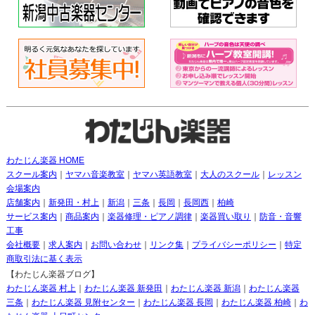
わたじん楽器 HOME
スクール案内
｜
ヤマハ音楽教室
｜
ヤマハ英語教室
｜
大人のスクール
｜
レッスン
会場案内
店舗案内
｜
新発田・村上
｜
新潟
｜
三条
｜
長岡
｜
長岡西
｜
柏崎
サービス案内
｜
商品案内
｜
楽器修理・ピアノ調律
｜
楽器買い取り
｜
防音・音響
工事
会社概要
｜
求人案内
｜
お問い合わせ
｜
リンク集
｜
プライバシーポリシー
｜
特定
商取引法に基く表示
【わたじん楽器ブログ】
わたじん楽器 村上
｜
わたじん楽器 新発田
｜
わたじん楽器 新潟
｜
わたじん楽器
三条
｜
わたじん楽器 見附センター
｜
わたじん楽器 長岡
｜
わたじん楽器 柏崎
｜
わ